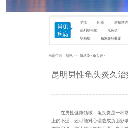
早泄
阳痿
射精障碍
前列腺钙化
龟头炎
弱精症
精索静脉曲张
当前位置：
智讯
>
生殖感染
>
龟头炎
>
昆明男性龟头炎久治
在男性健康领域，龟头炎是一种
上的不适，还可能对心理造成负面影