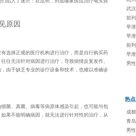
他们陷入了迷茫：在昆明，到底哪家医院治疗龟头炎
专业
武汉
规诊
前列
见原因
治疗
早泄
早泄
前列
没有选择正规的医疗机构进行治疗，而是自行购买药
早泄
，往往无法针对病因进行治疗，导致病情反复发作。
男性
构，由于缺乏专业的诊疗设备和技术，也难以准确诊
法
热点
由细菌、真菌、病毒等病原体感染引起，也可能与包
成都
。如果不能明确病因，就无法进行针对性的治疗，从
青岛
男性