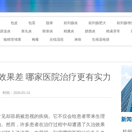
包皮
包茎
隐睾
前列腺炎
前列腺肥大
前列腺增
尿道炎
睾丸炎
附睾炎
精囊炎
膀胱炎
精液异常
输精管堵塞
梅毒
尖锐湿疣
淋病
生殖器疱疹
效果差 哪家医院治疗更有实力
时间：2026-05-14
常见却容易被忽视的疾病。它不仅会给患者带来生理
新闻
响。然而，许多患者在治疗过程中却遭遇了久治效果
杭州