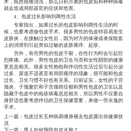
术，既然很难清洗，那么日积月累的包皮垢和种种病毒
就会造成局部器官的症状和危害。
4、包皮过长影响到两性生活
专家指出，如果过长的包皮影响到两性生活的时
候，也要考虑做包皮手术。很多男性的包皮特容易发生
皮肤炎，在接触过女性后，因为对方的体液或者保险套
上的润滑剂引起类似过敏的皮肤瘙痒、起疹。
另外，有些男性的包皮干裂，在性行为时会引起巨
烈疼痛。此外，男性包皮的卫生与否和女性阴部的健康
更息息相关。很多女性抱怨和伴侣性生活过后引起分泌
过多、尿道不适甚至有局部瘙痒的现象，很可能和包皮
过长、卫生习惯不好也有关系。日前证实，女性的子宫
颈炎、子颈糜烂和子宫颈癌症都和男性包皮的卫生以及
隐藏于包皮中的疱疹病毒息息相关，所以男性不仅要自
身舒适也要考虑伴侣的卫生保健需要，来做一劳永逸的
手术。
上一篇：
包皮过长五种病易缠身褪去包皮露出你健康状
况
下一篇：
男人如何预防包皮水肿？