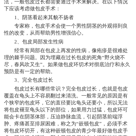
法，一般包皮过长都需要通过手术来解决。在以下情况
下应该考虑做包皮手术：
1、阴茎看起来其貌不扬者
专家称，包皮手术会使一个男性阴茎的外观得到良
性的改变，从而帮助男性增强信心。
2、包皮局部发生性病
经常有局部在包皮上再发的性病，像疱疹是很难处
理的棘手问题。因为埋藏在过长包皮的死角“野火烧不
尽，春风吹又生”。如果做包皮环切术对彻底治疗和永久
预防是有一定的帮助。
3、完全包皮过长
包皮过长有哪些常识？完全包皮过长，也就是包皮
覆盖在龟头上不容易翻过来清洗。一般常见的原因是有
个狭窄的包皮环，它的直径要比龟头还要小，所以无法
将包皮褪至龟头以下的部位，如果用力过猛，包皮环可
能会卡在阴茎体部，压迫静脉血流，引起阴茎前端浮
肿、疼痛甚至排尿困难，称之为“嵌顿包皮”，必须手术
将包皮环切开，有这种嵌顿包皮的青少年最好做包皮手