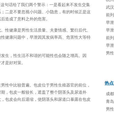
，这句话给了我们两个警示：一是看起来不发生交集
专业
武汉
系；二是不要忽视小问题、小隐患，有的时候正是这
规诊
前列
累后造成了意料之外的危害。
治疗
早泄
此。性健康是男性生活质量、夫妻情感、繁衍后代、
早泄
的性健康问题中，早泄因其发病率高、危害性大等特
前列
早泄
男性
泄发生，性生活不和谐的可能性也会随之增高。因
法
疗才是好对策。
热点
在男性中比较普遍。包皮位于男性生殖器官的前位，
时期，包皮一般较长，遮盖了整个阴茎头及尿道外
成都
大，包皮会向后退缩，使阴茎头和尿道口暴露在包皮
青岛
男性