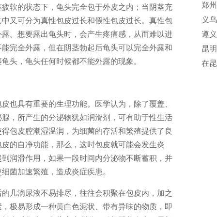
郑州
茎疲软的状态下，龟头完全包于外皮之内；当阴茎充
义乌
其中又可分为真性包皮过长和假性包皮过长。真性包
外露。想要露出龟头时，会产生疼痛感，从而难以进
遵义
不能完全外露，但在阴茎勃起后龟头可以完全外露和
昆明
裹龟头，龟头任何时候都不能外露的现象。
院诊
在昆
院值
包皮也具有重要的生理功能。医学认为，除了覆盖、
泌腺，所产生的分泌物犹如润滑剂，可有助于性生活
使得包皮腔潮湿温润，为细菌的存活和繁殖提供了良
包皮的自净功能，那么，这时包皮就可能会发生炎
起到润滑作用，如果一段时间内分泌物不断蓄积，并
使细菌加速繁殖，造成炎症疾患。
后的几滴尿液不易排尽，往往会积聚在包皮内，加之
素，极易形成一种黄白色泥状、带有异味的物质，即