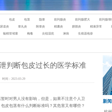
包皮
包茎
隐睾
前列腺炎
前列腺肥大
前列腺增
尿道炎
睾丸炎
附睾炎
精囊炎
膀胱炎
精液异常
输精管堵塞
梅毒
尖锐湿疣
淋病
生殖器疱疹
泄判断包皮过长的医学标准
时间：2023-03-29
茎暂时对男人没有影响，但是，如果不注意个人卫
新闻
，包皮包茎有什么判断标准吗？其危害又有哪些？
杭州