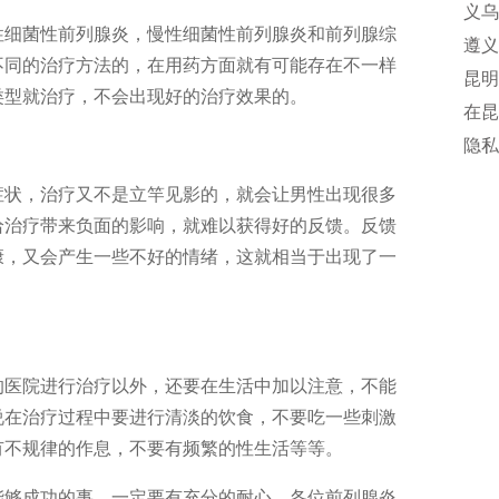
义乌
性细菌性前列腺炎，慢性细菌性前列腺炎和前列腺综
遵义
不同的治疗方法的，在用药方面就有可能存在不一样
昆明
类型就治疗，不会出现好的治疗效果的。
院诊
在昆
院值
隐私
诊指
症状，治疗又不是立竿见影的，就会让男性出现很多
给治疗带来负面的影响，就难以获得好的反馈。反馈
康，又会产生一些不好的情绪，这就相当于出现了一
的医院进行治疗以外，还要在生活中加以注意，不能
说在治疗过程中要进行清淡的饮食，不要吃一些刺激
有不规律的作息，不要有频繁的性生活等等。
能够成功的事，一定要有充分的耐心。各位前列腺炎