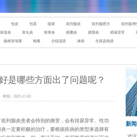
包皮
包茎
隐睾
前列腺炎
前列腺肥大
前列腺增
尿道炎
睾丸炎
附睾炎
精囊炎
膀胱炎
精液异常
输精管堵塞
梅毒
尖锐湿疣
淋病
生殖器疱疹
好是哪些方面出了问题呢？
时间：2021-11-03
了前列腺炎患者会特别的痛苦，会有排尿异常、性功
新闻
腺炎一定要积极的治疗，要根据疾病的类型来选择有
武汉