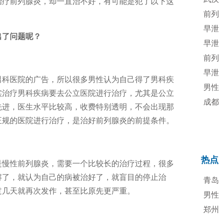
治疗前列腺炎，却一直治不好，有可能是犯了以下这
规诊
前列
治疗
早泄
出了问题呢？
早泄
前列
早泄
男科医院的广告，所以很多男性认为自己得了男科疾
男性
实治疗男科疾病要去公立医院进行治疗，尤其是公立
法
成都
先进，医生水平比较高，收费特别透明，不会出现那
正规的医院进行治疗，是治好前列腺炎的前提条件。
热点
是慢性前列腺炎，需要一个比较长的治疗过程，很多
解了，就认为自己的病被治好了，就盲目的停止治
青岛
过几天就再次发作，甚至比原先更严重。
男性
郑州